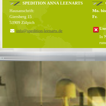
SPEDITION ANNA LEENARTS
Hausanschrift:
Mo. bis
Giersberg 15
Fr.
53909 Zülpich
Uns
info@spedition-leenarts.de
In 
run